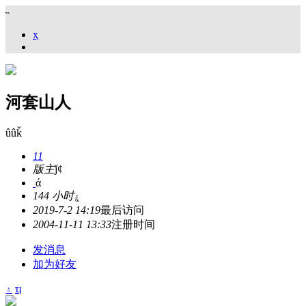
˵
ҳ
河套山人
ûûǩ
11
版主
ǰȼ
ά
144 小时
ۼ
2019-7-2 14:19
最后访问
2004-11-11 13:33
注册时间
发消息
加为好友
۽
ҵ