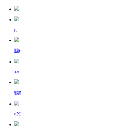
ȵ
鷨չ
ѧо
鷨ȫ
¤Ϻ