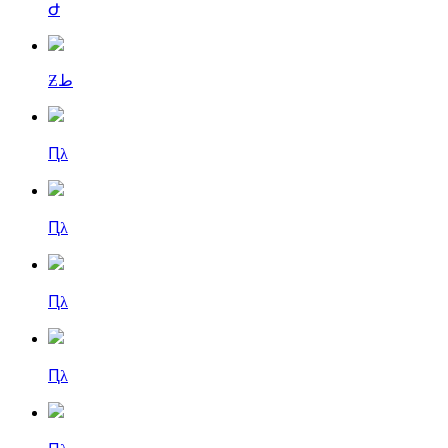
Ժ
Ƶط
Ԥλ
Ԥλ
Ԥλ
Ԥλ