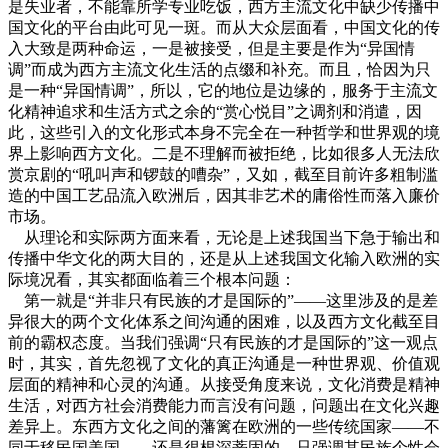
是失业者，不能靠所学专业吃饭，西方主流文化中缺少传播中
国文化的平台由此可见一斑。而从大众层面看，中国文化的传
入大致是两种命运，一是被接受，但是主要是作为“异国情
调”而成为西方主流文化生活的点缀和补充。而且，恰因为只
是一种“异国情调”，所以，它的地位是边缘的，服务于主流文
化精神追求和生活方式之余的“赏心悦目”之调剂和消遣，因
此，这些引入的文化形式本身不完全在一种哲学和世界观的境
界上影响西方文化。二是不理解而被拒绝，比如很多人无法欣
赏京剧的“吼叫声和锣鼓的嘈杂”，又如，截至目前许多粗制滥
造的中国工艺品流入欧洲后，因其非艺术的庸俗性而落入廉价
市场。
从理论和实际两方面来看，无论是上述我国当下急于输出和
传播中华文化的两大目的，还是从上述我国文化输入欧洲的实
际境况看，其实都面临着三个根本问题：
第一就是“并非只有民族的才是国际的”——这里涉及的是差
异很大的两个文化体系之间沟通的困难，以及西方文化截至目
前的霸权态度。当我们强调“只有民族的才是国际的”这一观点
时，其实，首先忽视了文化的真正沟通是一种世界观、价值观
层面的精神和心灵的沟通。从接受角度来说，文化消费是精神
生活，对西方社会消费能力而言没有问题，问题出在文化兴趣
差异上。东西方文化之间的藩篱在欧洲的一些传统国家——不
同于移民国美国——还是很根深蒂固的。只强调其民族个性会