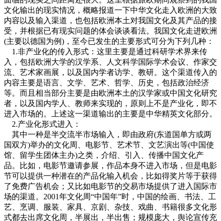
文化输出的现实情况，概略报道一下中华文化走入欧洲的大致
内容以及输入渠道，也包括欧洲本土对我国文化及其产品的接
受，并根据已有现实问题的体会谈谈看法。我国文化走进欧洲
(主要以德国为例)，至今已发生的主要形式可分为下列几种：
1.非产业化的传入形式：这里主要是通过科研学术界来传
入，包括欧洲大学的汉学系、人文科学国际学术会议、作家交
流、艺术家画展，以及国内学者访学、教研。这个渠道传入的
内容主要是语言、文学、艺术、哲学、历史，包括政治经济
等。而且相当部分主要是由欧洲本土的汉学家或中国文化研究
者，以及国内学人、教师来实现的，原则上不是产业化，即不
进入市场的。上述这一渠道输出的主要是中华精英文化部分。
2.产业化形式进入：
其中一种是半交流半市场输入，即由政府(东道国单方或两
国双方)举办的文化周、电影节、艺术节、文艺演出等(中国使
馆、留学生团体主办)之类，介绍、引入、传播中国文化产
品。比如，电影节邀请参展，作品本身不进入市场，但是电影
节可以提供一种潜在的产品化输入机会，比如得奖片等于获得
了免费广告机会；又比如电影节的交易市场提供了进入国际市
场的渠道。2001年文化周“中国年”时，中国的绘画、书法、工
艺、烹调、服装、家具、京剧、杂技、戏曲、书籍很多文化形
式都去出席文化周，半展出，半出售；规模庞大，舆论宣传充