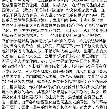
造成引发隔膜的偏颇。况且，长期以来，在“只有民族的才是
国际的”这一观念下被理解和推出的中华文化现象及产品，往
往流于风俗人情表层，有人说：“在文化的传播过程当中，民
族的东西往往是最受欢迎的，西班牙的斗牛、非洲的桑巴舞、
中国的水墨丹青之所以享誉世界就是因为它带有了强烈的民族
色彩。在世界文化交流中生命力强、最让人叹为观止的都是那
些民族性很强的东西。”——仔细看看这里列举的民族特色，
它们恰恰是只具“异国情调”风物层面的东西，不是说这些风物
绝对没有文化价值，但是它们并不是真正将一种民族文化的灵
魂和精神播入他族人心，不是影响人类世界观、生活理念的文
化价值，在这个意义上，立足于“只有民族的才是国际的”，而
不是研究人类文化的走势，研究世界文化对中国文化需要
的“市场行情”，包括我们的传统文化中，那些在当今是具有真
正文化意义、对人类有拯救和贡献价值的，那我们指望世界承
认中国文化，并由此或扬我国威、或传承我民族之文化的期望
都将可能落为空想，或者无法改变长久以来我国文化的边缘地
位，也就是说，作为“异国情调”的文化输出和作为对人类精神
建构的贡献的输出，其意义和效果是有重大区别的。其次，欧
美文化本来就有霸权和中心主义阵势，虽然他们自身已在反
省，但是，出于各种需要强化自己民族文化的意愿，他们不会
逊于我们，因此，霸权的阵势将会长久存在。简言之，当我们