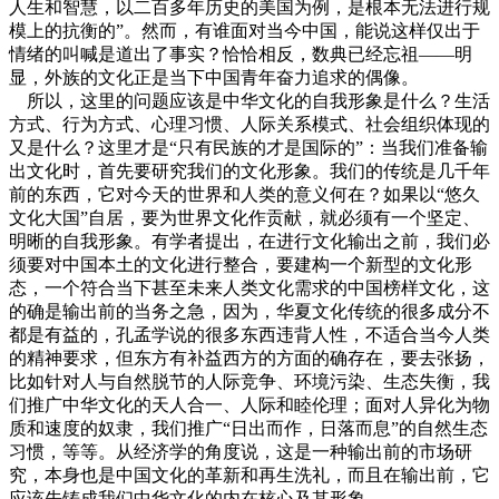
人生和智慧，以二百多年历史的美国为例，是根本无法进行规
模上的抗衡的”。然而，有谁面对当今中国，能说这样仅出于
情绪的叫喊是道出了事实？恰恰相反，数典已经忘祖——明
显，外族的文化正是当下中国青年奋力追求的偶像。
所以，这里的问题应该是中华文化的自我形象是什么？生活
方式、行为方式、心理习惯、人际关系模式、社会组织体现的
又是什么？这里才是“只有民族的才是国际的”：当我们准备输
出文化时，首先要研究我们的文化形象。我们的传统是几千年
前的东西，它对今天的世界和人类的意义何在？如果以“悠久
文化大国”自居，要为世界文化作贡献，就必须有一个坚定、
明晰的自我形象。有学者提出，在进行文化输出之前，我们必
须要对中国本土的文化进行整合，要建构一个新型的文化形
态，一个符合当下甚至未来人类文化需求的中国榜样文化，这
的确是输出前的当务之急，因为，华夏文化传统的很多成分不
都是有益的，孔孟学说的很多东西违背人性，不适合当今人类
的精神要求，但东方有补益西方的方面的确存在，要去张扬，
比如针对人与自然脱节的人际竞争、环境污染、生态失衡，我
们推广中华文化的天人合一、人际和睦伦理；面对人异化为物
质和速度的奴隶，我们推广“日出而作，日落而息”的自然生态
习惯，等等。从经济学的角度说，这是一种输出前的市场研
究，本身也是中国文化的革新和再生洗礼，而且在输出前，它
应该先铸成我们中华文化的内在核心及其形象。