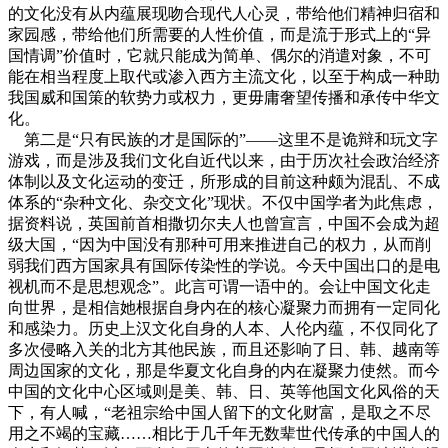
的文化没有从内蕴展现吻合现代人心灵，带给他们精神归宿和
家园感，带给他们所需要的人性价值，而是流于形式上的“异
国情调”价值时，它就只能成为简单、偶尔的消遣对象，不可
能在相当程度上取代或渗入西方主流文化，以至于构成一种助
我国威和国策的软势力或权力，更毋庸奢望传播和承传中华文
化。
第二是“只有民族的才是国际的”——这里不是诡辩和玩文字
游戏，而是涉及我们文化自近代以来，由于历次社会政治经济
体制以及文化运动的变迁，所形成的目前这种颇为混乱、不成
体系的“杂种文化、杂交文化”现状。不仅中国学者为此焦虑，
据资料说，英国前首相撒切尔夫人也曾宣言，中国不会成为超
级大国，“因为中国没有那种可用来推进自己的权力，从而削
弱我们西方国家具有国际传染性的学说。今天中国出口的是电
视机而不是思想观念”。此言可谓一语中的。会让中国文化走
向世界，是相信她根据自身内在的核心凝聚力而拥有一定同化
和感染力。历史上汉文化自身的人本、人伦内蕴，不仅同化了
多次侵略入关的北方其他民族，而且还影响了日、韩、越南等
周边国家的文化，那是华夏文化自身的内在凝聚力使然。而今
中国的文化中心区域则是美、韩、日、英等他国文化风俗的天
下，有人喊，“老祖宗给中国人留下的文化财富，是取之不尽
用之不竭的宝藏……相比于几千年无数辈世代传承的中国人的