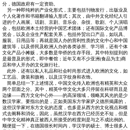
分，德国政府有一定资助。
另一种即纯粹的产业化形式，主要包括刊物发行，出版业及
个人化著作和书籍翻译输入形式；其次，由中外文化经纪人引
进的个人画展、话剧、京剧、音乐会、杂技、歌剧、个人演唱
会，包括欧洲本土经营的中国艺术团体；还有国际文化产品博
览会，以及企业生产配套关系，包括外贸出口产品，如玩具、
服装、日用品等；再就是国人办的营利性质的文化中心和中国
建筑等，以及侨民及欧洲人办的各类诊所、学习班，还有个体
文化产品小摊贩，大多数是华侨的生存手段。其中特别提到的
是最普及的形式，即中餐馆；近年又有不少亚洲(食品为主)商
店和华人开办的文化旅行社。
此外，还有以私人礼品和社会时尚形式进入欧洲的文化，如
工艺品、唐装和旗袍，以及汉字纹身和衣饰。
简单总结一下上述情况，中国文化传入欧洲也有精英和大众
两个层面之分。其中，精英中华文化大多只停留在科研而且是
边缘——西方文化中心外——的高深领域，领略其风光的是少
数汉学家。要指出的是，正如美国东方学家萨义德所揭露的，
这些汉学家对东方文化的态度，也多是从西方的文化视点和模
式去阐释和消化，因此，虽然汉学在西方已经历史不短，但是
中华文化精神真正被西人所接受的程度则是与之不成比例的。
顺便提一下，在德国很长时间内，学汉学的硕士、博士很多人