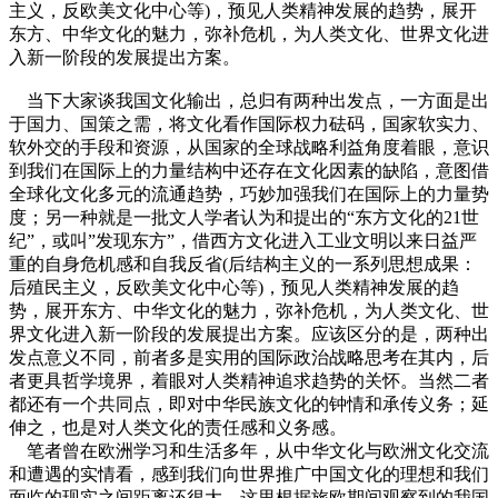
主义，反欧美文化中心等)，预见人类精神发展的趋势，展开
东方、中华文化的魅力，弥补危机，为人类文化、世界文化进
入新一阶段的发展提出方案。
当下大家谈我国文化输出，总归有两种出发点，一方面是出
于国力、国策之需，将文化看作国际权力砝码，国家软实力、
软外交的手段和资源，从国家的全球战略利益角度着眼，意识
到我们在国际上的力量结构中还存在文化因素的缺陷，意图借
全球化文化多元的流通趋势，巧妙加强我们在国际上的力量势
度；另一种就是一批文人学者认为和提出的“东方文化的21世
纪”，或叫”发现东方”，借西方文化进入工业文明以来日益严
重的自身危机感和自我反省(后结构主义的一系列思想成果：
后殖民主义，反欧美文化中心等)，预见人类精神发展的趋
势，展开东方、中华文化的魅力，弥补危机，为人类文化、世
界文化进入新一阶段的发展提出方案。应该区分的是，两种出
发点意义不同，前者多是实用的国际政治战略思考在其内，后
者更具哲学境界，着眼对人类精神追求趋势的关怀。当然二者
都还有一个共同点，即对中华民族文化的钟情和承传义务；延
伸之，也是对人类文化的责任感和义务感。
笔者曾在欧洲学习和生活多年，从中华文化与欧洲文化交流
和遭遇的实情看，感到我们向世界推广中国文化的理想和我们
面临的现实之间距离还很大。这里根据旅欧期间观察到的我国