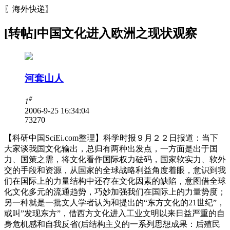
〖海外快递〗
[转帖]中国文化进入欧洲之现状观察
河套山人
#
1
2006-9-25 16:34:04
7327
0
【科研中国SciEi.com整理】科学时报９月２２日报道：当下
大家谈我国文化输出，总归有两种出发点，一方面是出于国
力、国策之需，将文化看作国际权力砝码，国家软实力、软外
交的手段和资源，从国家的全球战略利益角度着眼，意识到我
们在国际上的力量结构中还存在文化因素的缺陷，意图借全球
化文化多元的流通趋势，巧妙加强我们在国际上的力量势度；
另一种就是一批文人学者认为和提出的“东方文化的21世纪”，
或叫”发现东方”，借西方文化进入工业文明以来日益严重的自
身危机感和自我反省(后结构主义的一系列思想成果：后殖民