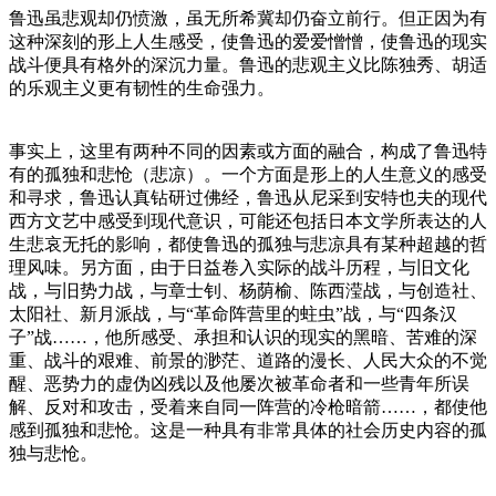
鲁迅虽悲观却仍愤激，虽无所希冀却仍奋立前行。但正因为有
这种深刻的形上人生感受，使鲁迅的爱爱憎憎，使鲁迅的现实
战斗便具有格外的深沉力量。鲁迅的悲观主义比陈独秀、胡适
的乐观主义更有韧性的生命强力。
事实上，这里有两种不同的因素或方面的融合，构成了鲁迅特
有的孤独和悲怆（悲凉）。一个方面是形上的人生意义的感受
和寻求，鲁迅认真钻研过佛经，鲁迅从尼采到安特也夫的现代
西方文艺中感受到现代意识，可能还包括日本文学所表达的人
生悲哀无托的影响，都使鲁迅的孤独与悲凉具有某种超越的哲
理风味。另方面，由于日益卷入实际的战斗历程，与旧文化
战，与旧势力战，与章士钊、杨荫榆、陈西滢战，与创造社、
太阳社、新月派战，与“革命阵营里的蛀虫”战，与“四条汉
子”战……，他所感受、承担和认识的现实的黑暗、苦难的深
重、战斗的艰难、前景的渺茫、道路的漫长、人民大众的不觉
醒、恶势力的虚伪凶残以及他屡次被革命者和一些青年所误
解、反对和攻击，受着来自同一阵营的冷枪暗箭……，都使他
感到孤独和悲怆。这是一种具有非常具体的社会历史内容的孤
独与悲怆。