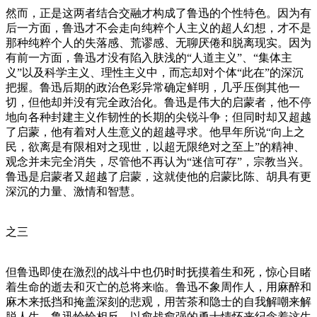
然而，正是这两者结合交融才构成了鲁迅的个性特色。因为有
后一方面，鲁迅才不会走向纯粹个人主义的超人幻想，才不是
那种纯粹个人的失落感、荒谬感、无聊厌倦和脱离现实。因为
有前一方面，鲁迅才没有陷入肤浅的“人道主义”、“集体主
义”以及科学主义、理性主义中，而忘却对个体“此在”的深沉
把握。鲁迅后期的政治色彩异常确定鲜明，几乎压倒其他一
切，但他却并没有完全政治化。鲁迅是伟大的启蒙者，他不停
地向各种封建主义作韧性的长期的尖锐斗争；但同时却又超越
了启蒙，他有着对人生意义的超越寻求。他早年所说“向上之
民，欲离是有限相对之现世，以超无限绝对之至上”的精神、
观念并未完全消失，尽管他不再认为“迷信可存”，宗教当兴。
鲁迅是启蒙者又超越了启蒙，这就使他的启蒙比陈、胡具有更
深沉的力量、激情和智慧。
之三
但鲁迅即使在激烈的战斗中也仍时时抚摸着生和死，惊心目睹
着生命的逝去和灭亡的总将来临。鲁迅不象周作人，用麻醉和
麻木来抵挡和掩盖深刻的悲观，用苦茶和隐士的自我解嘲来解
脱人生。鲁迅恰恰相反，以愈战愈强的勇士情怀来纪念着这生