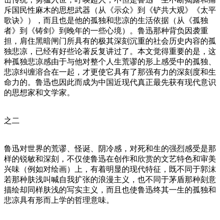
斥国民性麻木的思想武器（从《示众》到《铲共大观》《太平
歌诀》），而且也是他的孤独和悲凉的生活依据（从《孤独
者》到《铸剑》到晚年的一些心境）。鲁迅那种背负因袭重
担，肩住黑暗闸门所具有的极其深刻沉重的社会历史内容的孤
独悲凉，已经有好些论著反复讲过了。本文觉得重要的是，这
种孤独悲凉感由于与他对整个人生荒谬的形上感受中的孤独、
悲凉纠缠溶合在一起，才更使它具有了那强有力的深刻度和生
命力的。鲁迅也因此而成为中国近现代真正最先获有现代意识
的思想家和文学家。
之二
鲁迅对世界的荒谬、怪诞、阴冷感，对死和生的强烈感受是那
样的锐敏和深刻，不仅使鲁迅在创作和欣赏的文艺特色和审美
兴味（例如对绘画）上，有着明显的现代特征，既不同于郭沫
若那种肤浅叫喊自我扩张的浪漫主义，也不同于茅盾那种刻意
描绘却同样肤浅的写实主义，而且也使鲁迅终其一生的孤独和
悲凉具有形而上学的哲理意味。