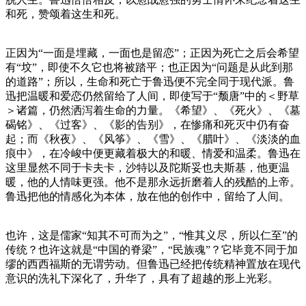
和死，赞颂着这生和死。
正因为“一面是埋藏，一面也是留恋”；正因为死亡之后会希望
有“坟”，即使不久它也将被踏平；也正因为“问题是从此到那
的道路”；所以，生命和死亡于鲁迅便不完全同于现代派。鲁
迅把温暖和爱恋仍然留给了人间，即使写于“颓唐”中的＜野草
＞诸篇，仍然洒泻着生命的力量。《希望》、《死火》、《墓
碣铭》、《过客》、《影的告别》，在惨痛和死灭中仍有奋
起；而《秋夜》、《风筝》、《雪》、《腊叶》、《淡淡的血
痕中》，在冷峻中便更藏着极大的和暖、情爱和温柔。鲁迅在
这里显然不同于卡夫卡，沙特以及陀斯妥也夫斯基，他更温
暖，他的人情味更强。他不是那永远折磨着人的残酷的上帝。
鲁迅把他的情感化为本体，放在他的创作中，留给了人间。
也许，这是儒家“知其不可而为之”，“惟其义尽，所以仁至”的
传统？也许这就是“中国的脊梁”，“民族魂”？它毕竟不同于加
缪的西西福斯的无谓劳动。但鲁迅已经把传统精神置放在现代
意识的洗礼下深化了，升华了，具有了超越的形上光彩。