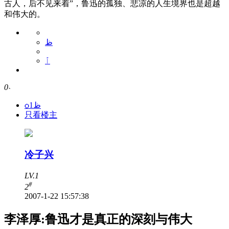
古人，后不见来着”，鲁迅的孤独、悲凉的人生境界也是超越
和伟大的。
ظ
ٱ
0
˴
ѻظ1
只看楼主
冷子兴
LV.1
#
2
2007-1-22 15:57:38
李泽厚:鲁迅才是真正的深刻与伟大