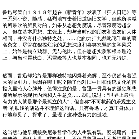
鲁迅尽管自１９１８年起在《新青年》发表了《狂人日记》等
一系列小说、随感，猛烈地抨击着旧道德旧文学，但他所呐喊
的所鼓吹的所反对的，如果从思想角度说，尽管深度远超众
人，但在基本思想、主张上，却与当时他的朋友和战友们大体
相同，并没有什么独特之处。……他的力扛九鼎叱咤千军的著
名杂文，尽管在狠揭烂疮的思想深度和喜笑怒骂的文学风采
上，始终是鹤立鸡群、无与伦比，但在思想实质和根本理论
上，与当时瞿秋白、冯雪峰等人也基本相同，也并无特殊。
然而，鲁迅却始终是那样独特地闪烁着光辉，至今仍然有着强
大的吸引力，原因在哪里呢？除了他对旧中国和传统文化的鞭
挞入里沁人心脾外，值得注意的是，鲁迅一贯具有的孤独和悲
凉所展示的现代内涵和人生意义……胡适说过：“世界上最强
有力的人就是那个最孤立的人”，但自称“不可救药的乐观主义
者”的肤浅的胡适并不理解这句话。只有鲁迅，才真正身体力
行地窥见了、探求了、呈现了这种强有力的孤独。
这当然与他早期接受尼采哲学作为人生观有观。贬视庸俗，抨
击传统，勇猛入世，呼唤超人，不但是鲁迅一生不断揭露和痛