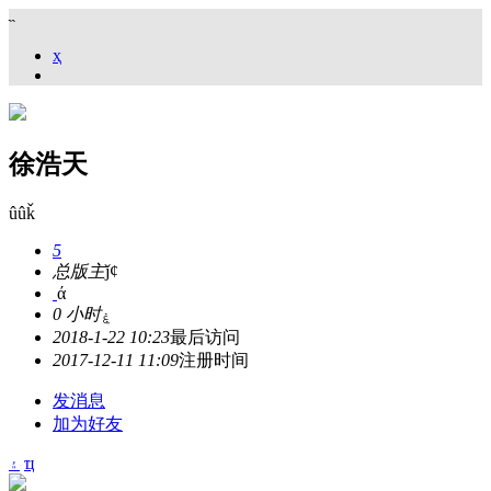
˵
ҳ
徐浩天
ûûǩ
5
总版主
ǰȼ
ά
0 小时
ۼ
2018-1-22 10:23
最后访问
2017-12-11 11:09
注册时间
发消息
加为好友
۽
ҵ