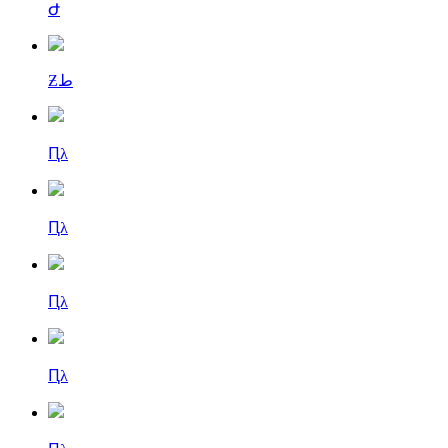
Ժ
Ƶط
Ԥλ
Ԥλ
Ԥλ
Ԥλ