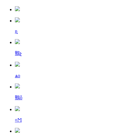
ȵ
鷨չ
ѧо
鷨ȫ
¤Ϻ