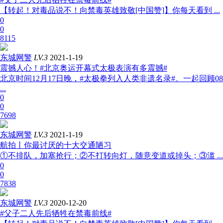
【转起！对毒品说不！向禁毒英雄致敬[中国赞]】你每天看到 ...
0
0
8115
东城网警
LV.3
2021-1-19
震撼人心！#北京奥运开幕式太极表演有多震撼#
北京时间12月17日晚，#太极拳列入人类非遗名录#。一起回顾08
...
0
0
7698
东城网警
LV.3
2021-1-19
航拍丨你最讨厌的十大交通陋习
①不排队，加塞抢行；②不打转向灯，随意变道或掉头；③滥 ...
0
0
7838
东城网警
LV.3
2020-12-20
#父子二人先后牺牲在禁毒前线#