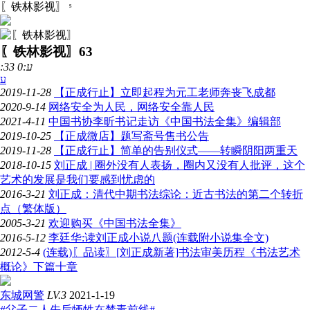
〖铁林影视〗
ˢ
〖铁林影视〗
63
:33 ע:0
ע
2019-11-28
【正成行止】立即起程为元工老师奔丧飞成都
2020-9-14
网络安全为人民，网络安全靠人民
2021-4-11
中国书协李昕书记走访《中国书法全集》编辑部
2019-10-25
【正成微店】题写斋号售书公告
2019-11-28
【正成行止】简单的告别仪式——转瞬阴阳两重天
2018-10-15
刘正成 | 圈外没有人表扬，圈内又没有人批评，这个
艺术的发展是我们要感到忧虑的
2016-3-21
刘正成：清代中期书法综论：近古书法的第二个转折
点（繁体版）
2005-3-21
欢迎购买《中国书法全集》
2016-5-12
李廷华:读刘正成小说八题(连载附小说集全文)
2012-5-4
(连载)〖品读〗[刘正成新著]书法审美历程《书法艺术
概论》下篇十章
东城网警
LV.3
2021-1-19
#父子二人先后牺牲在禁毒前线#