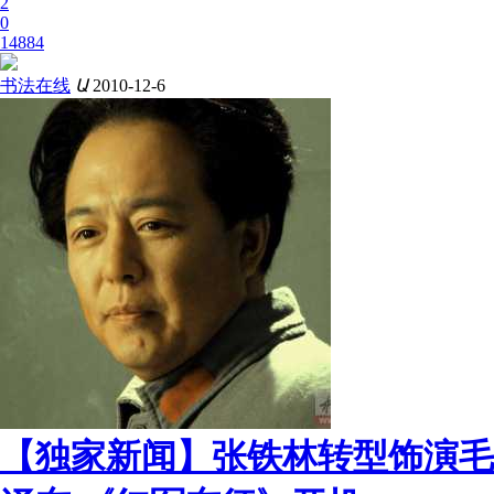
2
0
14884
书法在线
Ա
2010-12-6
【独家新闻】张铁林转型饰演毛