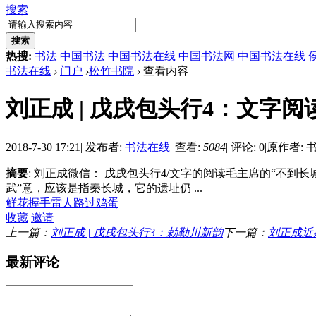
搜索
搜索
热搜:
书法
中国书法
中国书法在线
中国书法网
中国书法在线
书法在线
›
门户
›
松竹书院
›
查看内容
刘正成 | 戊戌包头行4：文字
2018-7-30 17:21
|
发布者:
书法在线
|
查看:
5084
|
评论: 0
|
原作者: 
摘要
: 刘正成微信： 戊戌包头行4/文字的阅读毛主席的“不
武”意，应该是指秦长城，它的遗址仍 ...
鲜花
握手
雷人
路过
鸡蛋
收藏
邀请
上一篇：
刘正成 | 戊戌包头行3：勅勒川新韵
下一篇：
刘正成近
最新评论