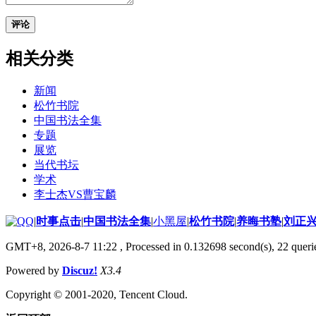
评论
相关分类
新闻
松竹书院
中国书法全集
专题
展览
当代书坛
学术
李士杰VS曹宝麟
|
时事点击
|
中国书法全集
|
小黑屋
|
松竹书院
|
养晦书塾
|
刘正
GMT+8, 2026-8-7 11:22
, Processed in 0.132698 second(s), 22 querie
Powered by
Discuz!
X3.4
Copyright © 2001-2020, Tencent Cloud.