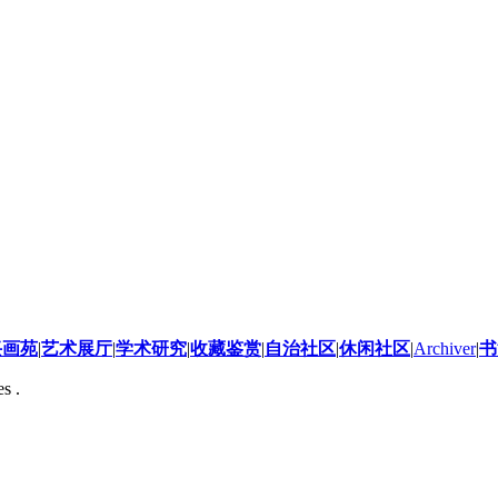
兴画苑
|
艺术展厅
|
学术研究
|
收藏鉴赏
|
自治社区
|
休闲社区
|
Archiver
|
书
s .