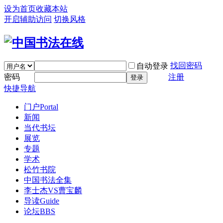
设为首页
收藏本站
开启辅助访问
切换风格
找回密码
自动登录
密码
注册
登录
快捷导航
门户
Portal
新闻
当代书坛
展览
专题
学术
松竹书院
中国书法全集
李士杰VS曹宝麟
导读
Guide
论坛
BBS