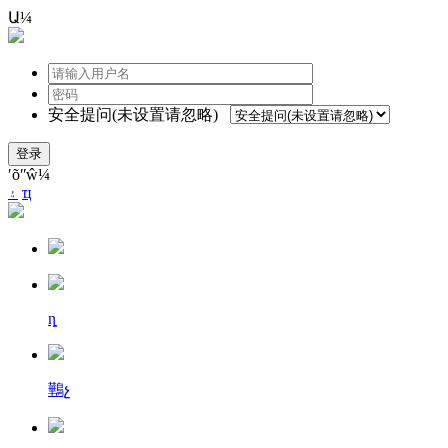
Ա¼
安全提问(未设置请忽略)
登录
ʹõʺŵ¼
۽
ҵ
ȵ
鷨չ