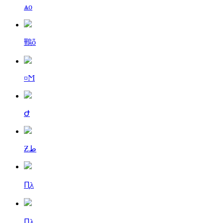
ѧо
鷨ȫ
¤Ϻ
Ժ
Ƶط
Ԥλ
Ԥλ