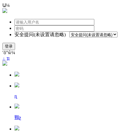
Ա¼
安全提问(未设置请忽略)
登录
ʹõʺŵ¼
۽
ҵ
ȵ
鷨չ