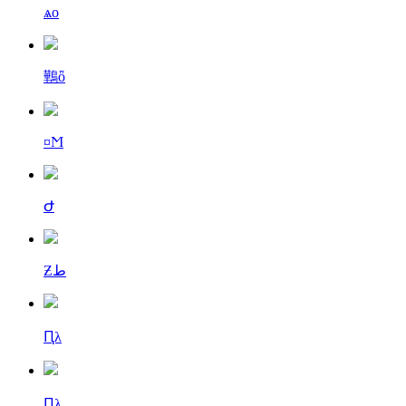
ѧо
鷨ȫ
¤Ϻ
Ժ
Ƶط
Ԥλ
Ԥλ