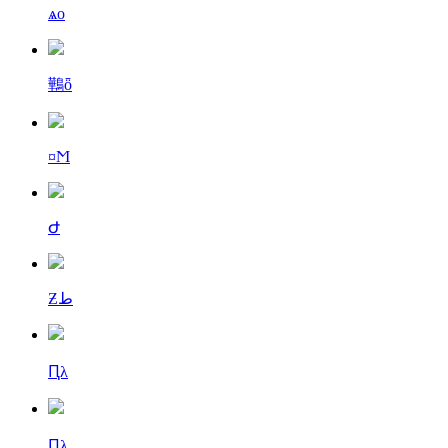
ѧо
鷨ȫ
¤Ϻ
Ժ
Ƶط
Ԥλ
Ԥλ