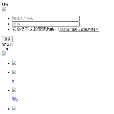
Ա¼
安全提问(未设置请忽略)
登录
ʹõʺŵ¼
۽
ҵ
ȵ
鷨չ