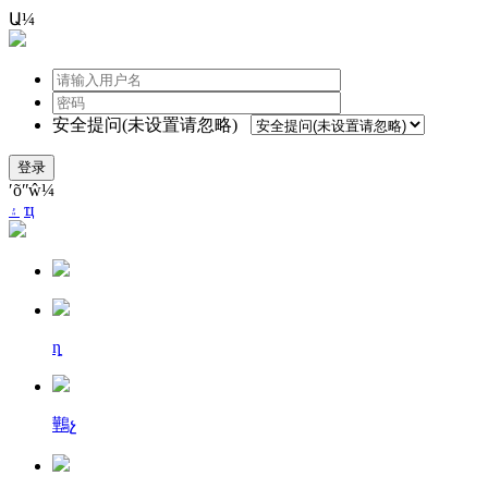
Ա¼
安全提问(未设置请忽略)
登录
ʹõʺŵ¼
۽
ҵ
ȵ
鷨չ