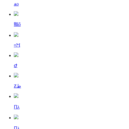
ѧо
鷨ȫ
¤Ϻ
Ժ
Ƶط
Ԥλ
Ԥλ