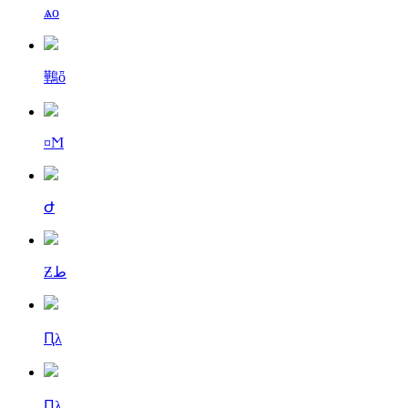
ѧо
鷨ȫ
¤Ϻ
Ժ
Ƶط
Ԥλ
Ԥλ