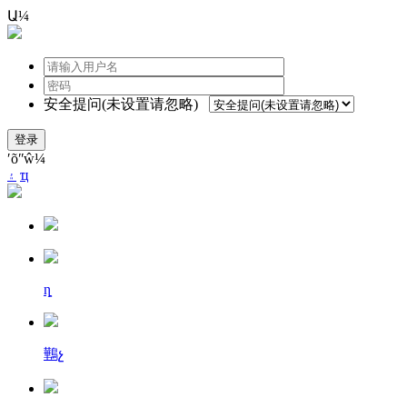
Ա¼
安全提问(未设置请忽略)
登录
ʹõʺŵ¼
۽
ҵ
ȵ
鷨չ