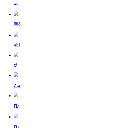
ѧо
鷨ȫ
¤Ϻ
Ժ
Ƶط
Ԥλ
Ԥλ