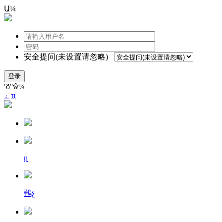
Ա¼
安全提问(未设置请忽略)
登录
ʹõʺŵ¼
۽
ҵ
ȵ
鷨չ