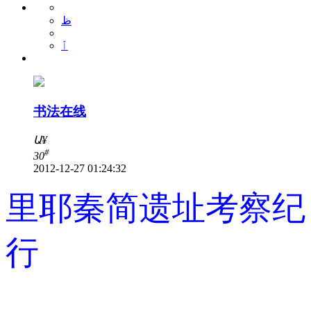
ظ
ٱ
书法在线
Ա
¥
#
30
2012-12-27 01:24:32
里耶秦简遗址考察纪
行