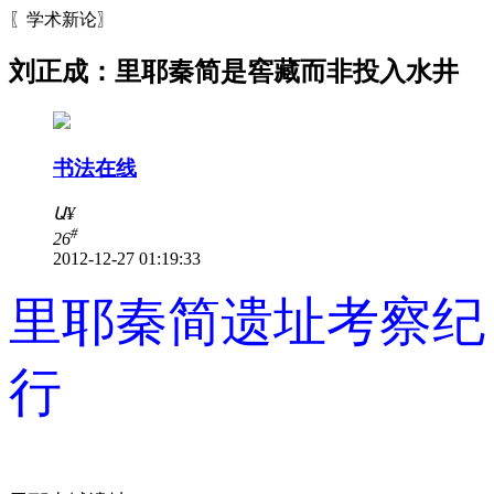
〖学术新论〗
刘正成：里耶秦简是窖藏而非投入水井
书法在线
Ա
¥
#
26
2012-12-27 01:19:33
里耶秦简遗址考察纪
行