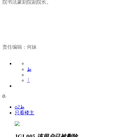
院书法篆刻院副院长。
责任编辑：何妹
ظ
ٱ
0
˴
ѻظ2
只看楼主
JGL005
该用户已被删除