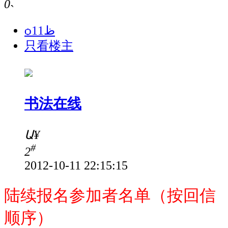
0
˴
ѻظ11
只看楼主
书法在线
Ա
¥
#
2
2012-10-11 22:15:15
陆续报名参加者名单（按回信
顺序）