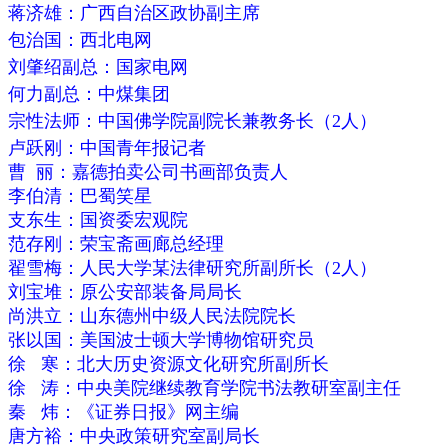
蒋济雄：广西自治区政协副主席
包治国：西北电网
刘肇绍副总：国家电网
何力副总：中煤集团
宗性法师：中国佛学院副院长兼教务长（2人）
卢跃刚：中国青年报记者
曹 丽：嘉德拍卖公司书画部负责人
李伯清：巴蜀笑星
支东生：国资委宏观院
范存刚：荣宝斋画廊总经理
翟雪梅：人民大学某法律研究所副所长（2人）
刘宝堆：原公安部装备局局长
尚洪立：山东德州中级人民法院院长
张以国：美国波士顿大学博物馆研究员
徐 寒：北大历史资源文化研究所副所长
徐 涛：中央美院继续教育学院书法教研室副主任
秦 炜：《证券日报》网主编
唐方裕：中央政策研究室副局长