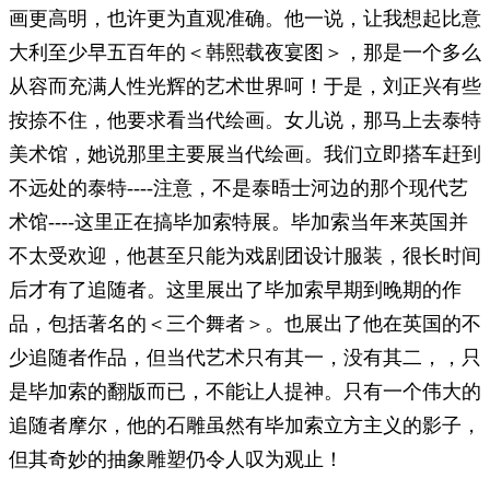
画更高明，也许更为直观准确。他一说，让我想起比意
大利至少早五百年的＜韩熙载夜宴图＞，那是一个多么
从容而充满人性光辉的艺术世界呵！于是，刘正兴有些
按捺不住，他要求看当代绘画。女儿说，那马上去泰特
美术馆，她说那里主要展当代绘画。我们立即搭车赶到
不远处的泰特----注意，不是泰晤士河边的那个现代艺
术馆----这里正在搞毕加索特展。毕加索当年来英国并
不太受欢迎，他甚至只能为戏剧团设计服装，很长时间
后才有了追随者。这里展出了毕加索早期到晚期的作
品，包括著名的＜三个舞者＞。也展出了他在英国的不
少追随者作品，但当代艺术只有其一，没有其二，，只
是毕加索的翻版而已，不能让人提神。只有一个伟大的
追随者摩尔，他的石雕虽然有毕加索立方主义的影子，
但其奇妙的抽象雕塑仍令人叹为观止！