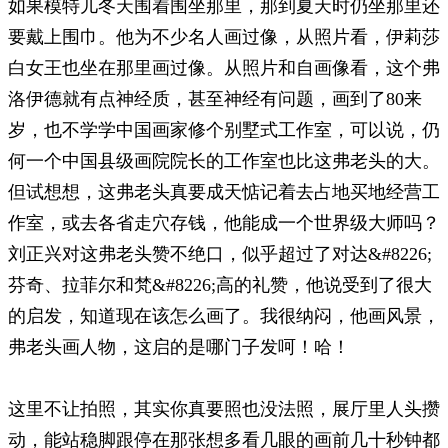
如果模特儿冬天围着围坐那里，那到夏天时仍坐那里还
要戴上围巾。他为不少名人画过像，从照片看，伊莉莎
白女王也坐在那里画过像。从照片和自画像看，这个弗
洛伊德就有点神经质，甚至神经有问题，画到了80来
岁，也不学学中国画家修个别墅式工作室，可以说，仍
何一个中国县级画院院长的工作室也比这弗老头的大。
但试想想，这弗老头真要成天惦记着去占地买地经营工
作室，或去各省走穴存钱，他能成一个世界级大师吗？
刘正兴对这弗老头赞不绝口，似乎超过了对达&#8226;
芬奇、拉菲尔和梵&#8226;高的礼赞，他说受到了很大
的启发，知道现在该怎么画了。我很纳闷，他画风景，
弗老头画人物，这启的是哪门子发呵！哈！
这里不让拍照，其实你真要照也没法照，展厅里人头攒
动，能站稳脚跟停在那张想多看几眼的画前几十秒钟都