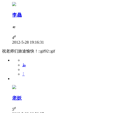
李骉
༭
#
4
2012-5-28 19:16:31
祝老师们旅途愉快！::gif92::gif
ظ
ٱ
老妖
#
5