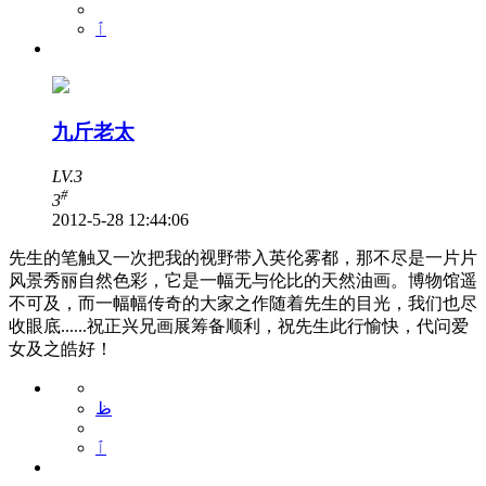
ٱ
九斤老太
LV.3
#
3
2012-5-28 12:44:06
先生的笔触又一次把我的视野带入英伦雾都，那不尽是一片片
风景秀丽自然色彩，它是一幅无与伦比的天然油画。博物馆遥
不可及，而一幅幅传奇的大家之作随着先生的目光，我们也尽
收眼底......祝正兴兄画展筹备顺利，祝先生此行愉快，代问爱
女及之皓好！
ظ
ٱ