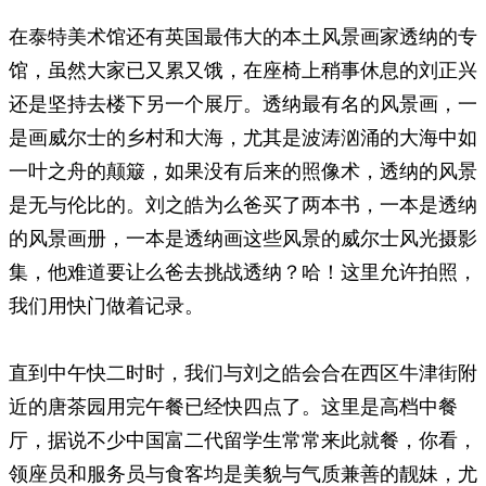
在泰特美术馆还有英国最伟大的本土风景画家透纳的专
馆，虽然大家已又累又饿，在座椅上稍事休息的刘正兴
还是坚持去楼下另一个展厅。透纳最有名的风景画，一
是画威尔士的乡村和大海，尤其是波涛汹涌的大海中如
一叶之舟的颠簸，如果没有后来的照像术，透纳的风景
是无与伦比的。刘之皓为么爸买了两本书，一本是透纳
的风景画册，一本是透纳画这些风景的威尔士风光摄影
集，他难道要让么爸去挑战透纳？哈！这里允许拍照，
我们用快门做着记录。
直到中午快二时时，我们与刘之皓会合在西区牛津街附
近的唐茶园用完午餐已经快四点了。这里是高档中餐
厅，据说不少中国富二代留学生常常来此就餐，你看，
领座员和服务员与食客均是美貌与气质兼善的靓妹，尤