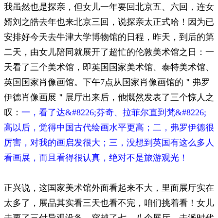
我虽然也是探亲，但女儿一年要回北京五、六回，连女
婿刘之皓去年也来北京三回，说探亲太正式哈！因为已
安排好今天去牛津大学博物馆的日程，昨天，到后的第
二天，由女儿陪同就展开了超忙的伦敦美术馆之日：一
天看了三个美术馆，即英国国家美术馆、泰特美术馆、
英国国家肖像画馆。下午7点从国家肖像画馆的＂弗罗
伊德肖像画展＂展厅出来后，他慨然发表了三个惊人之
叹：
一，看了达&#8226;芬奇、拉菲尔直到梵&#8226;
高以后，觉得中国古代绘画水平更高；二，弗罗伊德很
厉害，对我的画启发很大；三，没想到英国有这么多人
看画展，而且看得很认真，绝对不是旅游观光！
正兴说，这国家美术馆外面看起来不大，里面展厅实在
太多了，展品其实看三天也看不完，咱们挑着看！女儿
去要了三付导观设备，穿越了七、八个展厅，去派时代