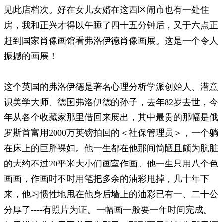
见此店档次。好在女儿女婿在这西区闹市也有一处住
房，我和正兴才得以午睡了四十五分钟后，又于六点正
赶到国家肖像画馆看弗洛伊德肖像画展。这是一个令人
振撼的画展！
这个英国的弗洛伊德是著名心理分析学派创始人、潜意
识美学大师、德国弗洛伊德的孙子，去年82岁去世，今
年从各个收藏家那里借回来展出，其中最贵的那幅是俄
罗斯首富用2000万英镑拍回的＜社保管理员＞，一个躺
在床上的巨胖裸妇。他一生都在他那间简陋且颇为肮脏
的大约不过20平米大小们画室作画。他一生只用八个色
画画，作画时不时用笔把多余的油彩甩掉，几十年下
来，他习惯性地甩在他身后墙上的油彩已有一、二十公
分厚了----有照片为证。一幅画一般要一年时间完成。