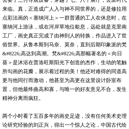
来临。真，正造成广人入与神不同世界的，还是修拉用
点彩法画的＜塞纳河上＞一群普通的工人在休息时，在
塞纳河上游泳，或在河岸草地位歇息，远处就是克里南
工厂，画史真正完成了由神到人的转换，作品进入了世
俗世界。从鲁本斯到马奈、莫奈，直到后期印象派的梵
&#8226;高达到高潮。梵&#8226;高那幅著名的＜向日
葵＞是沐浴在普洛旺斯阳光下创造的杰作，生动的笔触
所勾画的花瓣，展示着过程的美！他还对难得的同道高
更与他同行而激动，他甚至为高更在这里设计卧室布
置，但他最终曲高和寡，与唯一的好友意见不合，发生
精神分离而疯狂。
两个小时看了五百多年的画史足迹，没有任何美术史理
论研究经验的刘正兴，得出一个惊人之论，中国古代绘