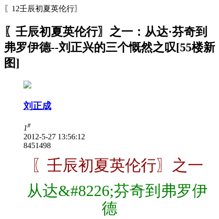
〖12壬辰初夏英伦行〗
〖壬辰初夏英伦行〗之一：从达·芬奇到
弗罗伊德--刘正兴的三个慨然之叹[55楼新
图]
刘正成
#
1
2012-5-27 13:56:12
84514
98
〖壬辰初夏英伦行〗之一
从达&#8226;芬奇到弗罗伊
德