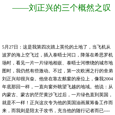
——刘正兴的三个概然之叹
5月27日：这是我第四次踏上英伦的土地了，当飞机从
波罗的海上空飞过，插入泰晤士河口，降落在希思罗机
场时，看见一片一片绿地相嵌、泰晤士河缭绕的城市地
图时，我仍然有些激动。不过，第一次欧洲之行的舍弟
刘正兴却很兴奋。他坐在靠左舷窗的座位上，像我2004
年底那回一样，一直向窗外眺望飞越的地域。他说：从
内蒙古、蒙古的茫茫黄沙飞过后，一片绿色直到英国，
就是不一样！正兴这次专为他的英国油画展筹备工作而
来，而我则是陪太子攻书，充当他的随行记者而已----