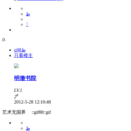
ظ
ٱ
0
˴
ѻظ98
只看楼主
明澈书院
LV.1
#
2
2012-5-28 12:10:48
艺术无国界 ::gif88::gif
ظ